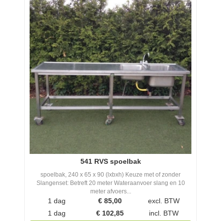
541 RVS spoelbak
spoelbak, 240 x 65 x 90 (lxbxh) Keuze met of zonder
Slangenset: Betreft 20 meter Wateraanvoer slang en 10
meter afvoers...
1 dag
€
85,00
excl. BTW
1 dag
€
102,85
incl. BTW