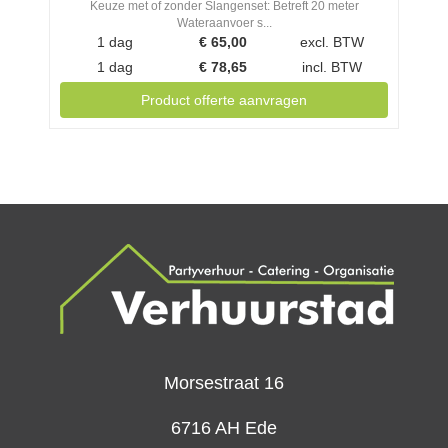
Keuze met of zonder Slangenset: Betreft 20 meter
Wateraanvoer s...
1 dag
€
65,00
excl. BTW
1 dag
€
78,65
incl. BTW
Product offerte aanvragen
Morsestraat 16
6716 AH Ede