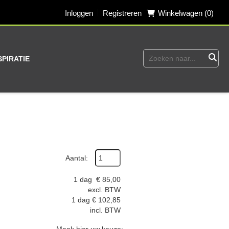
Inloggen
Registreren
Winkelwagen (0)
SPIRATIE
Aantal:
1 dag
€
85,00
excl. BTW
1 dag
€
102,85
incl. BTW