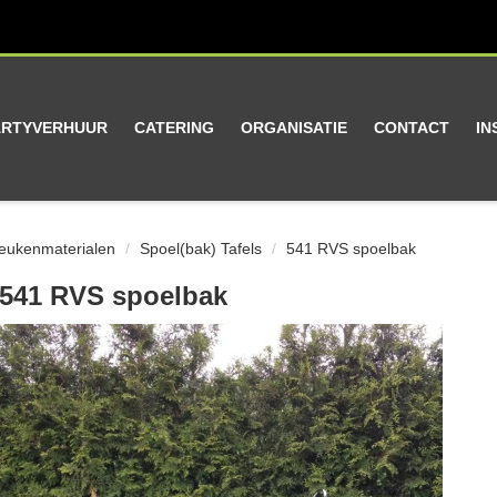
ARTYVERHUUR
CATERING
ORGANISATIE
CONTACT
IN
keukenmaterialen
Spoel(bak) Tafels
541 RVS spoelbak
541 RVS spoelbak