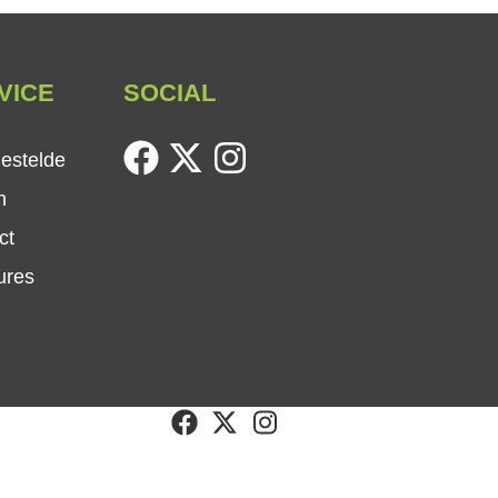
VICE
SOCIAL
facebook
twitter
instagram
gestelde
n
ct
ures
facebook
twitter
instagram