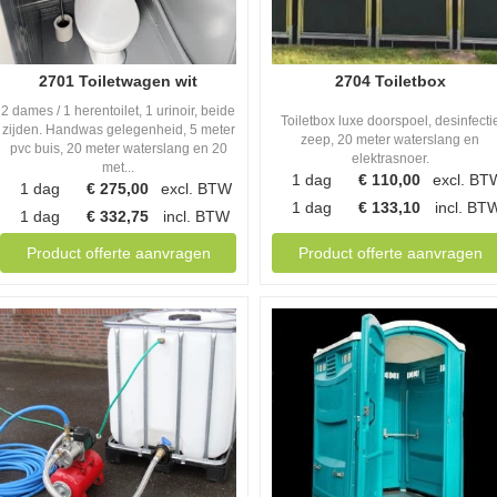
2701 Toiletwagen wit
2704 Toiletbox
2 dames / 1 herentoilet, 1 urinoir, beide
Toiletbox luxe doorspoel, desinfecti
zijden. Handwas gelegenheid, 5 meter
zeep, 20 meter waterslang en
pvc buis, 20 meter waterslang en 20
elektrasnoer.
met...
1 dag
€
110,00
excl. BT
1 dag
€
275,00
excl. BTW
1 dag
€
133,10
incl. BT
1 dag
€
332,75
incl. BTW
Product offerte aanvragen
Product offerte aanvragen