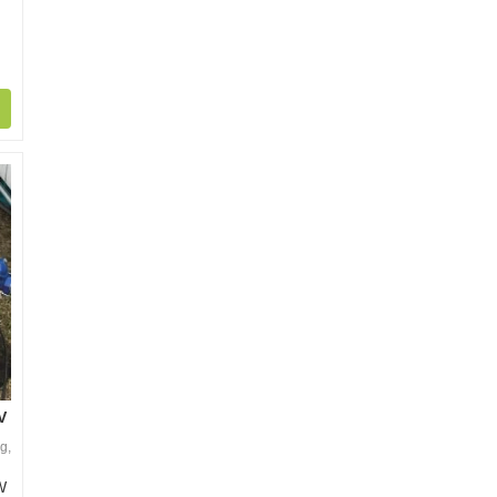
V
g,
W