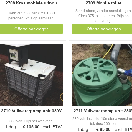
2708 Kros mobiele urinoir
2709 Mobile toilet
Stand-alone, zonder aansluitingen.
Tank van 450 liter, circa 1000
Circa 375 toiletbeurten. Prijs op
personen. Prijs op aanvraag.
aanvraag.
Offerte aanvragen
Offerte aanvragen
2710 Vuilwaterpomp unit 380V
2711 Vuilwaterpomp unit 230
230 volt. Inclusief 10meter afvoerslan
380 volt. Prijs per weekend.
fekabox 200 liter.
1 dag
€
135,00
excl. BTW
1 dag
€
85,00
excl. BT