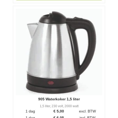
905 Waterkoker 1,5 liter
1,5 liter, 230 volt, 2000 watt
1 dag
€
5,00
excl. BTW
1 dag
€
6,05
incl. BTW