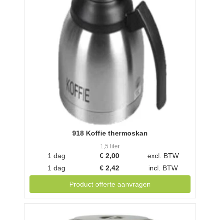
918 Koffie thermoskan
1,5 liter
1 dag
€
2,00
excl. BTW
1 dag
€
2,42
incl. BTW
Product offerte aanvragen