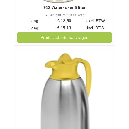
912 Waterkoker 6 liter
6 liter, 230 volt, 2600 watt
1 dag
€
12,50
excl. BTW
1 dag
€
15,13
incl. BTW
Product offerte aanvragen