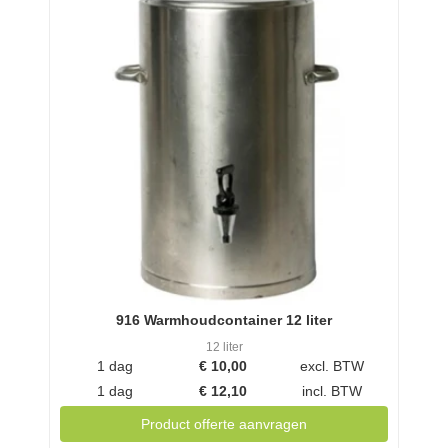
916 Warmhoudcontainer 12 liter
12 liter
1 dag
€
10,00
excl. BTW
1 dag
€
12,10
incl. BTW
Product offerte aanvragen