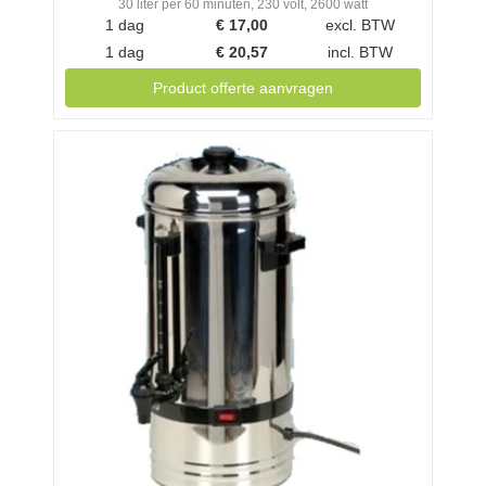
30 liter per 60 minuten, 230 volt, 2600 watt
1 dag
€
17,00
excl. BTW
1 dag
€
20,57
incl. BTW
Product offerte aanvragen