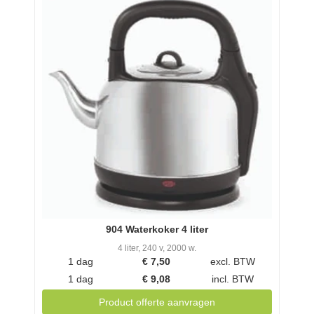
904 Waterkoker 4 liter
4 liter, 240 v, 2000 w.
1 dag
€
7,50
excl. BTW
1 dag
€
9,08
incl. BTW
Product offerte aanvragen