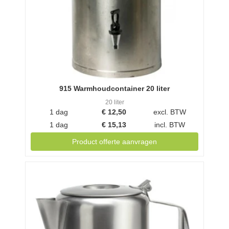
915 Warmhoudcontainer 20 liter
20 liter
1 dag
€
12,50
excl. BTW
1 dag
€
15,13
incl. BTW
Product offerte aanvragen