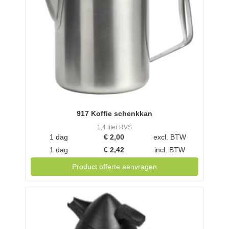
917 Koffie schenkkan
1,4 liter RVS
1 dag
€
2,00
excl. BTW
1 dag
€
2,42
incl. BTW
Product offerte aanvragen