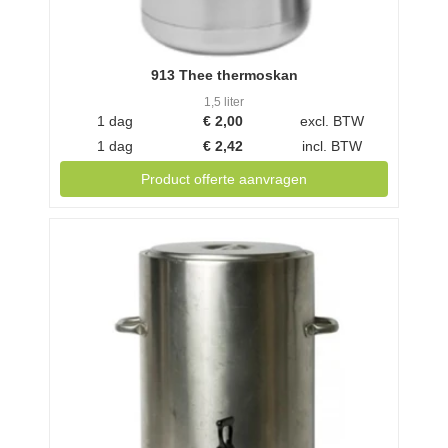
913 Thee thermoskan
1,5 liter
1 dag
€
2,00
excl. BTW
1 dag
€
2,42
incl. BTW
Product offerte aanvragen