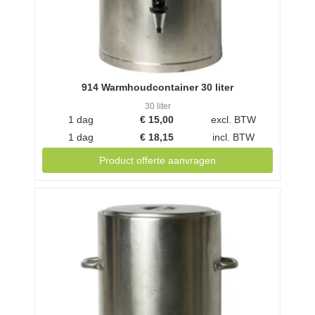
914 Warmhoudcontainer 30 liter
30 liter
1 dag
€
15,00
excl. BTW
1 dag
€
18,15
incl. BTW
Product offerte aanvragen