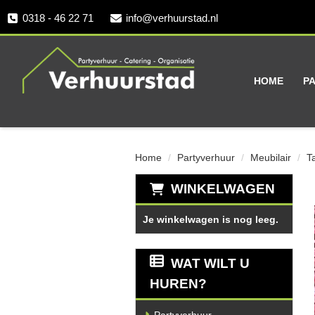
0318 - 46 22 71
info@verhuurstad.nl
HOME
P
Home
Partyverhuur
Meubilair
T
WINKELWAGEN
Je winkelwagen is nog leeg.
WAT WILT U
HUREN?