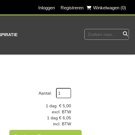
Inloggen
Registreren
Winkelwagen (0)
SPIRATIE
Aantal:
1 dag
€
5,00
excl. BTW
1 dag
€
6,05
incl. BTW