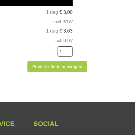
1 dag
€
3,00
excl. BTW
1 dag
€
3,63
incl. BTW
Product offerte aanvragen
VICE
SOCIAL