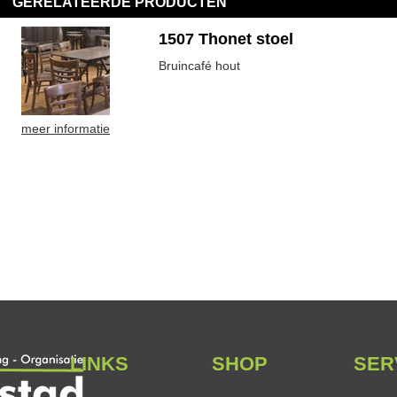
GERELATEERDE PRODUCTEN
1507 Thonet stoel
Bruincafé hout
meer informatie
LINKS
SHOP
SER