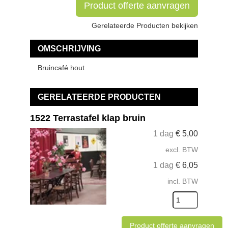
Product offerte aanvragen
Gerelateerde Producten bekijken
OMSCHRIJVING
Bruincafé hout
GERELATEERDE PRODUCTEN
1522 Terrastafel klap bruin
1 dag
€
5,00
excl. BTW
1 dag
€
6,05
incl. BTW
Product offerte aanvragen