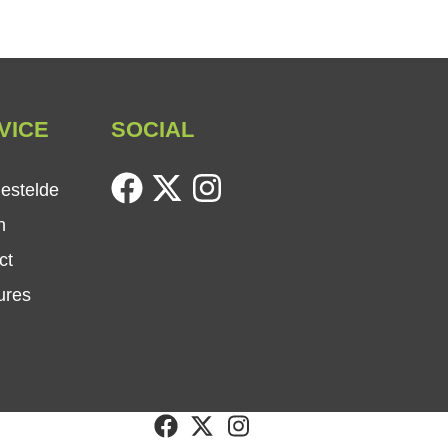
VICE
SOCIAL
facebook
twitter
instagram
gestelde
n
ct
ures
facebook
twitter
instagram