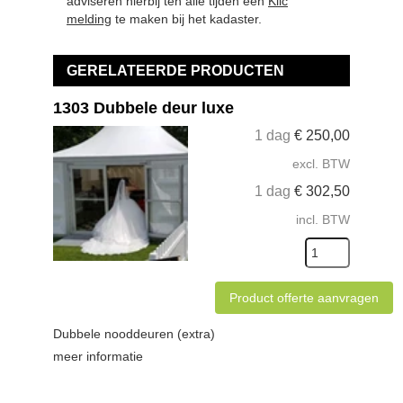
adviseren hierbij ten alle tijden een
Klic
melding
te maken bij het kadaster.
GERELATEERDE PRODUCTEN
1303 Dubbele deur luxe
1 dag
€
250,00
excl. BTW
1 dag
€
302,50
incl. BTW
Product offerte aanvragen
Dubbele nooddeuren (extra)
meer informatie