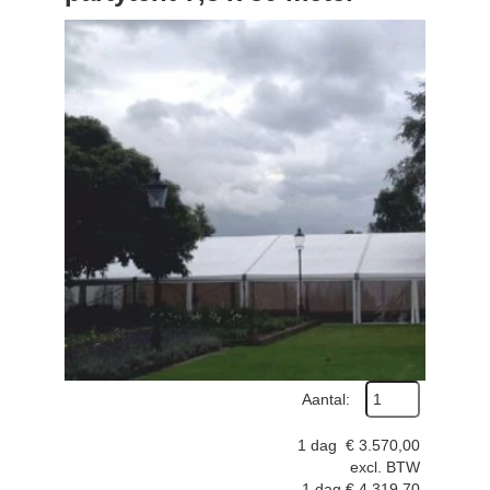
Aantal:
1 dag
€
3.570,00
excl. BTW
1 dag
€
4.319,70