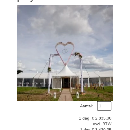
Aantal:
1 dag
€
2.835,00
excl. BTW
1 dag
€
3.430,35