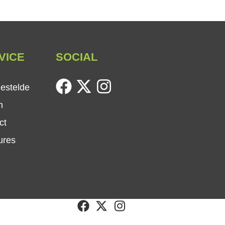
VICE
SOCIAL
facebook
twitter
instagram
gestelde
n
ct
ures
facebook
twitter
instagram