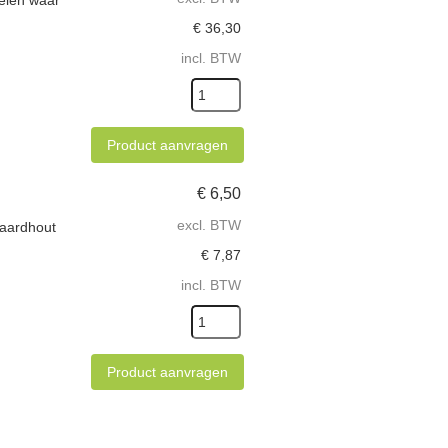
kelen waar
€
36,30
incl. BTW
Product aanvragen
€
6,50
excl. BTW
haardhout
€
7,87
incl. BTW
Product aanvragen