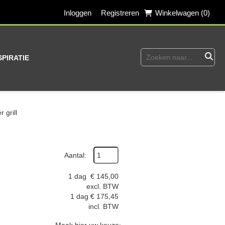
Inloggen
Registreren
Winkelwagen (0)
SPIRATIE
 grill
Aantal:
1 dag
€
145,00
excl. BTW
1 dag
€
175,45
incl. BTW