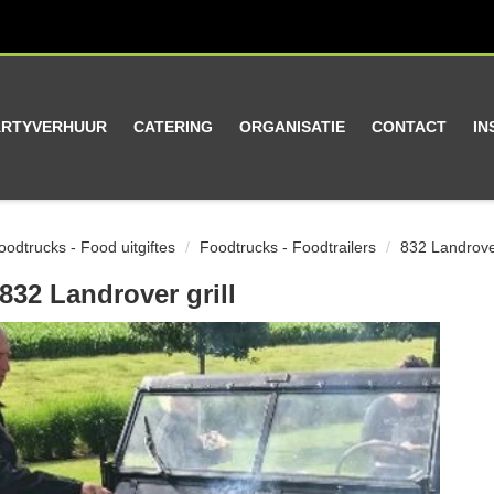
ARTYVERHUUR
CATERING
ORGANISATIE
CONTACT
IN
odtrucks - Food uitgiftes
Foodtrucks - Foodtrailers
832 Landrover
832 Landrover grill