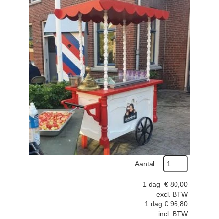
Aantal:
1 dag
€
80,00
excl. BTW
1 dag
€
96,80
incl. BTW