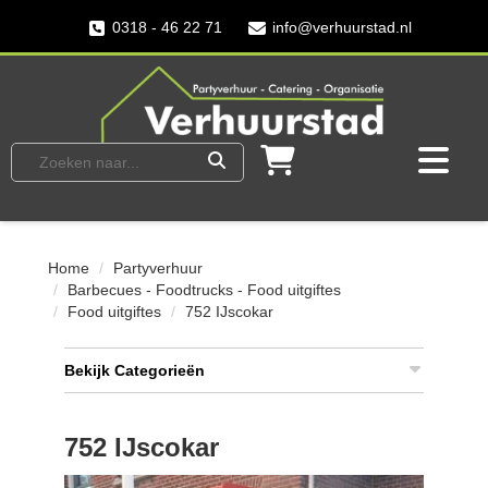
0318 - 46 22 71
info@verhuurstad.nl
Home
Partyverhuur
Barbecues - Foodtrucks - Food uitgiftes
Food uitgiftes
752 IJscokar
Bekijk Categorieën
752 IJscokar