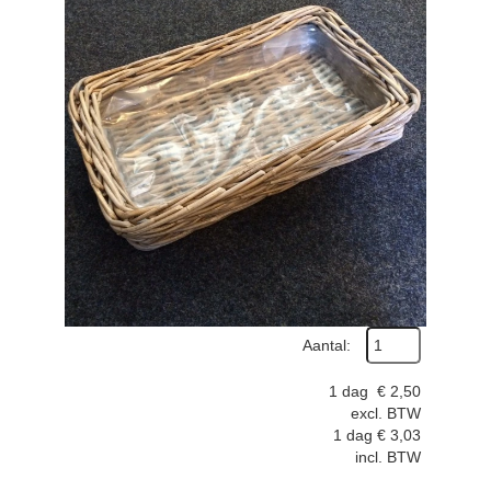
Aantal:
1 dag
€
2,50
excl. BTW
1 dag
€
3,03
incl. BTW