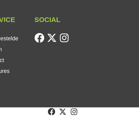
VICE
SOCIAL
facebook
twitter
instagram
gestelde
n
ct
ures
facebook
twitter
instagram