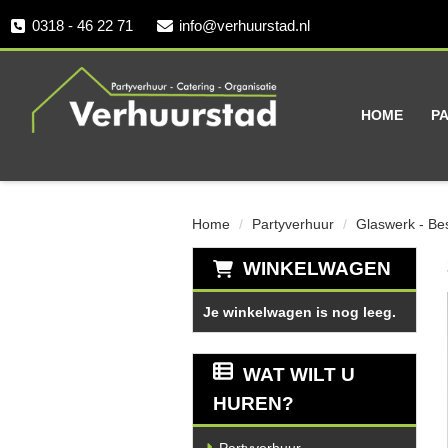
0318 - 46 22 71
info@verhuurstad.nl
HOME
P
Home
Partyverhuur
Glaswerk - Be
WINKELWAGEN
Je winkelwagen is nog leeg.
WAT WILT U
HUREN?