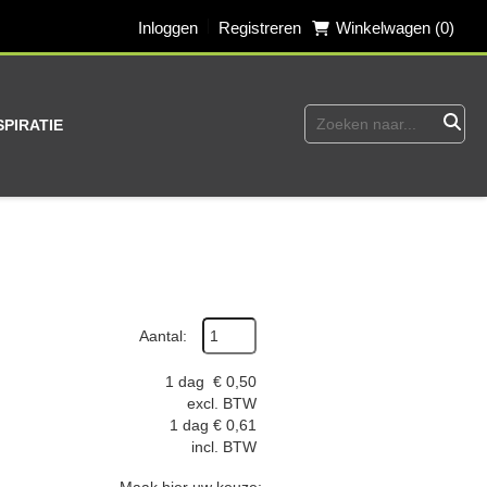
Inloggen
Registreren
Winkelwagen (0)
SPIRATIE
Aantal:
1 dag
€
0,50
excl. BTW
1 dag
€
0,61
incl. BTW