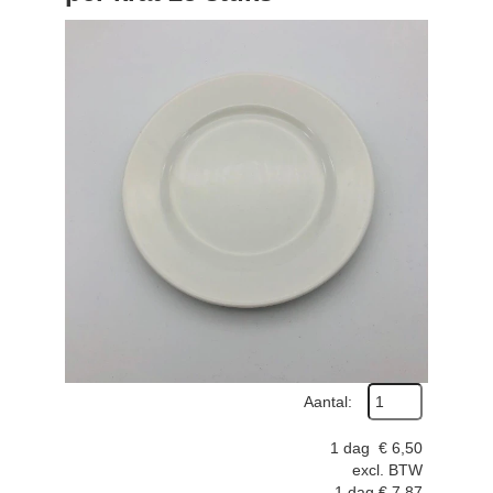
Aantal:
1 dag
€
6,50
excl. BTW
1 dag
€
7,87