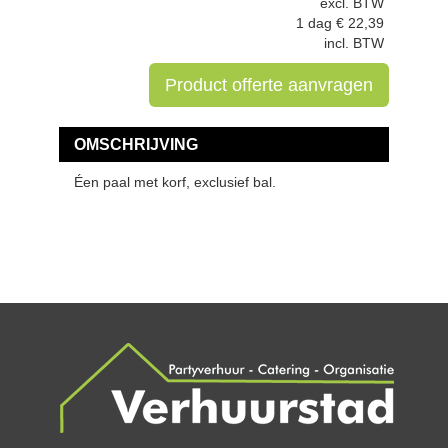
excl. BTW
1 dag
€
22,39
incl. BTW
Product offerte aanvragen
OMSCHRIJVING
Éen paal met korf, exclusief bal.