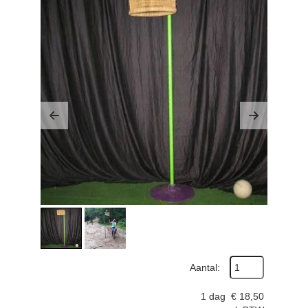
Previous
Next
Aantal:
1 dag
€
18,50