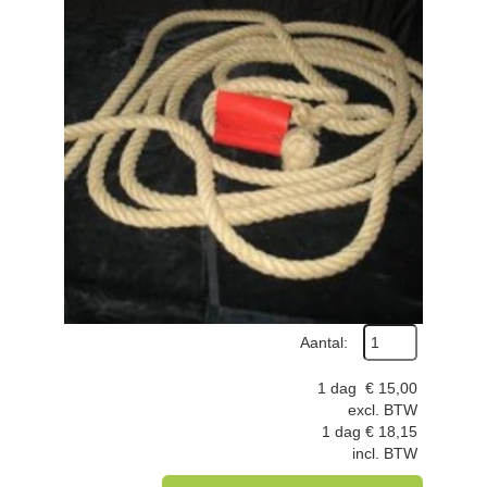
Aantal:
1 dag
€
15,00
excl. BTW
1 dag
€
18,15
incl. BTW