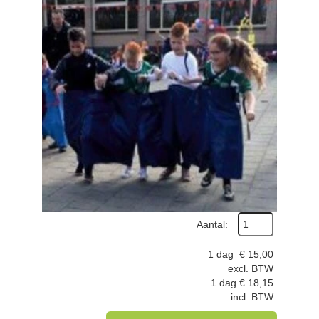
Aantal:
1 dag
€
15,00
excl. BTW
1 dag
€
18,15
incl. BTW