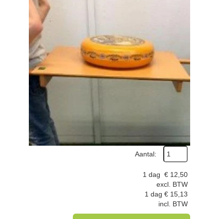
Aantal:
1 dag
€
12,50
excl. BTW
1 dag
€
15,13
incl. BTW