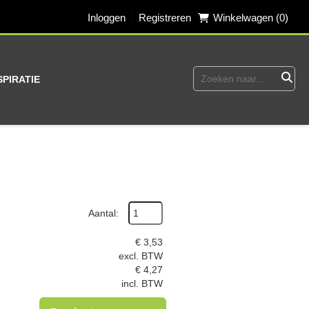
Inloggen
Registreren
Winkelwagen (0)
SPIRATIE
Aantal:
€
3,53
excl. BTW
€
4,27
incl. BTW