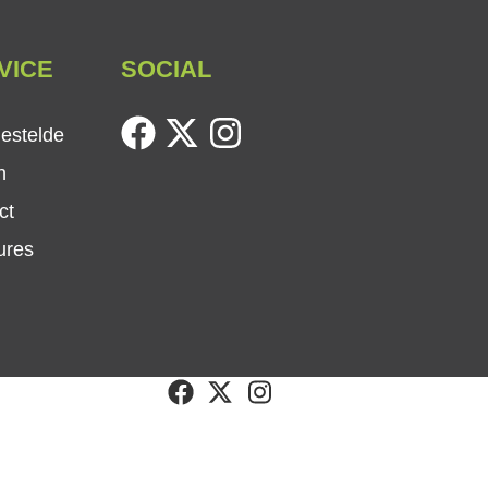
VICE
SOCIAL
facebook
twitter
instagram
gestelde
n
ct
ures
facebook
twitter
instagram