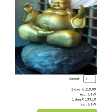
Aantal:
1 dag
€
110,00
excl. BTW
1 dag
€
133,10
incl. BTW