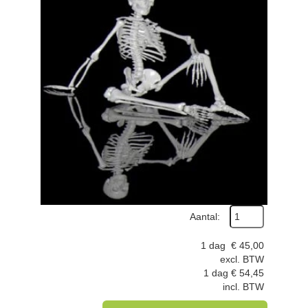
Aantal:
1 dag
€
45,00
excl. BTW
1 dag
€
54,45
incl. BTW