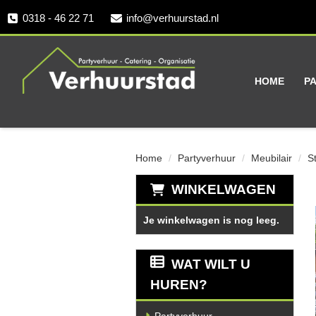
0318 - 46 22 71
info@verhuurstad.nl
HOME
P
Home
Partyverhuur
Meubilair
S
WINKELWAGEN
Je winkelwagen is nog leeg.
WAT WILT U
HUREN?