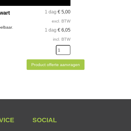
1 dag
€
5,00
zwart
excl. BTW
pelbaar.
1 dag
€
6,05
incl. BTW
Product offerte aanvragen
VICE
SOCIAL