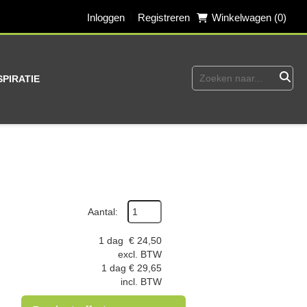
Inloggen
Registreren
Winkelwagen (0)
SPIRATIE
Aantal:
1 dag
€
24,50
excl. BTW
1 dag
€
29,65
incl. BTW