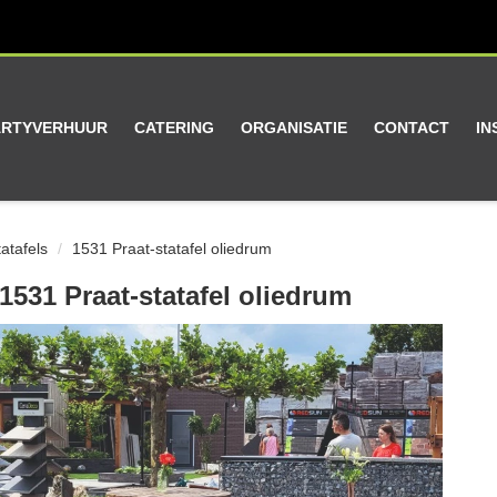
ARTYVERHUUR
CATERING
ORGANISATIE
CONTACT
IN
tatafels
1531 Praat-statafel oliedrum
1531 Praat-statafel oliedrum