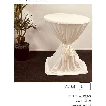
Aantal:
1 dag
€
12,50
excl. BTW
1 dag
€
15,13