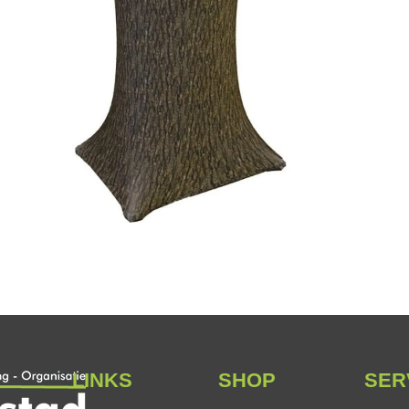
LINKS
SHOP
SER