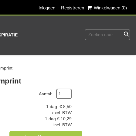
Inloggen
Registreren
Winkelwagen (0)
SPIRATIE
amprint
mprint
Aantal:
1 dag
€
8,50
excl. BTW
1 dag
€
10,29
incl. BTW