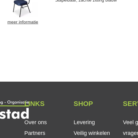
Stapelbaar, zachte zitting blauw
meer informatie
LINKS
SHOP
SER
Over ons
Levering
Veel 
Partners
Veilig winkelen
vrage