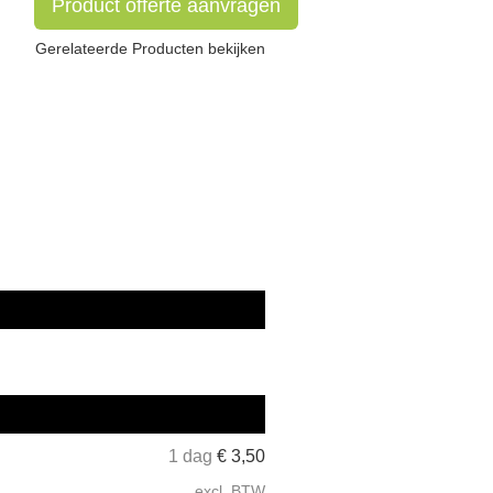
Product offerte aanvragen
Gerelateerde Producten bekijken
1 dag
€
3,50
excl. BTW