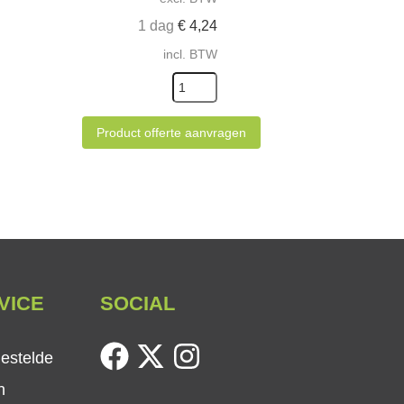
1 dag
€
4,24
incl. BTW
Product offerte aanvragen
VICE
SOCIAL
facebook
twitter
instagram
gestelde
n