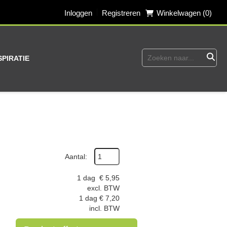
Inloggen
Registreren
Winkelwagen (0)
SPIRATIE
Aantal:
1 dag
€
5,95
excl. BTW
1 dag
€
7,20
incl. BTW