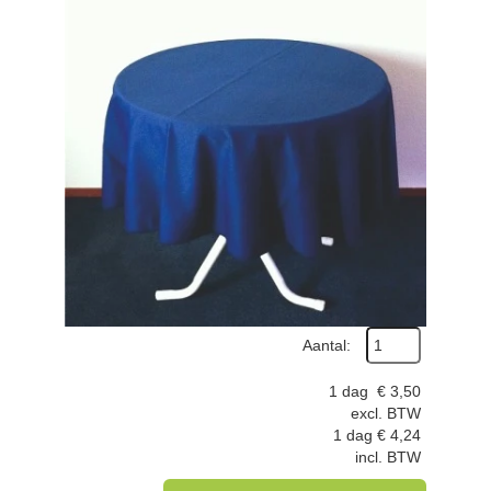
Aantal:
1 dag
€
3,50
excl. BTW
1 dag
€
4,24
incl. BTW