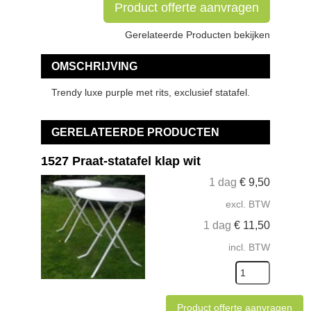
Product offerte aanvragen
Gerelateerde Producten bekijken
OMSCHRIJVING
Trendy luxe purple met rits, exclusief statafel.
GERELATEERDE PRODUCTEN
1527 Praat-statafel klap wit
1 dag
€
9,50
excl. BTW
1 dag
€
11,50
incl. BTW
Product offerte aanvragen